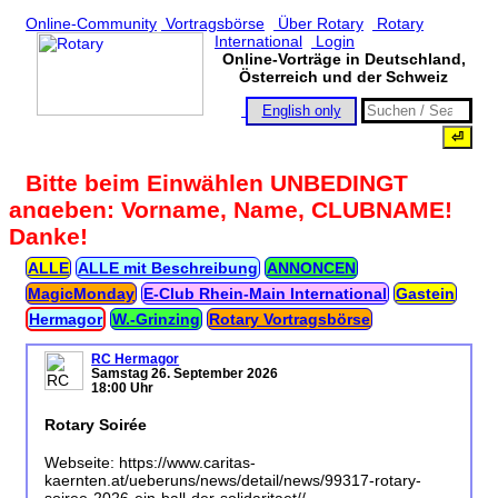
Online-Community
Vortragsbörse
Über Rotary
Rotary
International
Login
Online-Vorträge in Deutschland,
Österreich und der Schweiz
English only
Bitte beim Einwählen UNBEDINGT
angeben: Vorname, Name, CLUBNAME!
Danke!
ALLE
ALLE mit Beschreibung
ANNONCEN
MagicMonday
E‑Club Rhein‑Main International
Gastein
Hermagor
W.‑Grinzing
Rotary Vortragsbörse
RC Hermagor
Samstag 26. September 2026
18:00 Uhr
Rotary Soirée
Webseite: https://www.caritas-
kaernten.at/ueberuns/news/detail/news/99317-rotary-