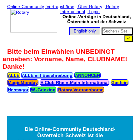
Online-Community
Vortragsbörse
Über Rotary
Rotary
International
Login
Online-Vorträge in Deutschland,
Österreich und der Schweiz
English only
Bitte beim Einwählen UNBEDINGT
angeben: Vorname, Name, CLUBNAME!
Danke!
ALLE
ALLE mit Beschreibung
ANNONCEN
MagicMonday
E‑Club Rhein‑Main International
Gastein
Hermagor
W.‑Grinzing
Rotary Vortragsbörse
Die Online-Community Deutschland-
Österreich-Schweiz ist die