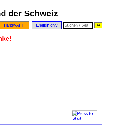
nd der Schweiz
Handy-APP
English only
nke!