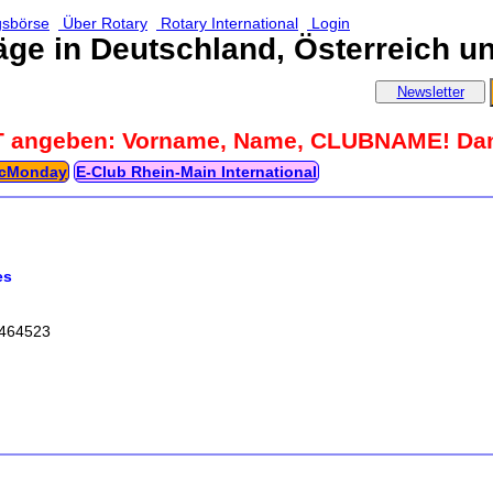
gsbörse
Über Rotary
Rotary International
Login
äge in Deutschland, Österreich u
Newsletter
T angeben: Vorname, Name, CLUBNAME! Da
cMonday
E‑Club Rhein‑Main International
es
7464523