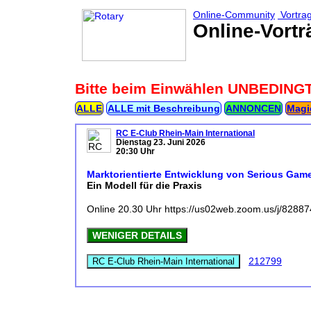
Online-Community
Vortra
Online-Vortr
Bitte beim Einwählen UNBEDING
ALLE
ALLE mit Beschreibung
ANNONCEN
Magi
RC E-Club Rhein-Main International
Dienstag 23. Juni 2026
20:30 Uhr
Marktorientierte Entwicklung von Serious Gam
Ein Modell für die Praxis
Online 20.30 Uhr https://us02web.zoom.us/j/8288
WENIGER DETAILS
212799
RC E-Club Rhein-Main International