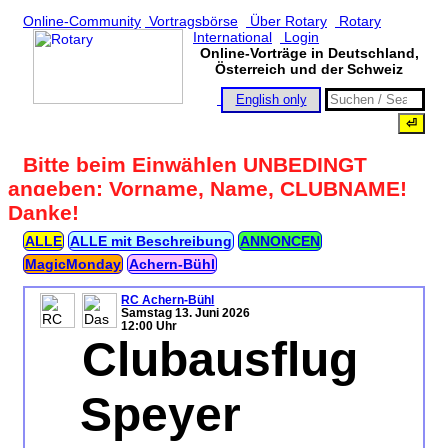
Online-Community
Vortragsbörse
Über Rotary
Rotary
International
Login
Online-Vorträge in Deutschland,
Österreich und der Schweiz
English only
Bitte beim Einwählen UNBEDINGT
angeben: Vorname, Name, CLUBNAME!
Danke!
ALLE
ALLE mit Beschreibung
ANNONCEN
MagicMonday
Achern‑Bühl
RC Achern-Bühl
Samstag 13. Juni 2026
12:00 Uhr
Clubausflug
Speyer