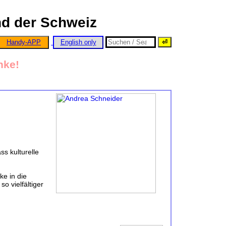
nd der Schweiz
Handy-APP
English only
nke!
ss kulturelle
ke in die
o vielfältiger