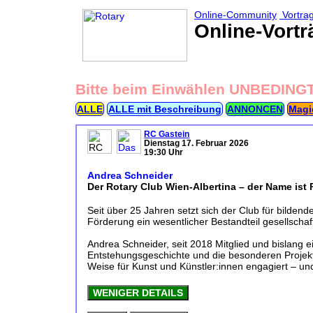
Online-Community
Vortra
Online-Vortr
Bitte beim Einwählen UNBEDING
ALLE
ALLE mit Beschreibung
ANNONCEN
Magi
RC Gastein
Dienstag 17. Februar 2026
19:30 Uhr
Andrea Schneider
Der Rotary Club Wien-Albertina – der Name ist
Seit über 25 Jahren setzt sich der Club für bildend
Förderung ein wesentlicher Bestandteil gesellschaft
Andrea Schneider, seit 2018 Mitglied und bislang e
Entstehungsgeschichte und die besonderen Projekte 
Weise für Kunst und Künstler:innen engagiert – u
WENIGER DETAILS