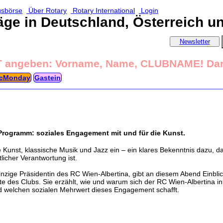
gsbörse
Über Rotary
Rotary International
Login
äge in Deutschland, Österreich u
Newsletter
T angeben: Vorname, Name, CLUBNAME! Da
cMonday
Gastein
 Programm: soziales Engagement mit und für die Kunst.
e Kunst, klassische Musik und Jazz ein – ein klares Bekenntnis dazu, da
licher Verantwortung ist.
inzige Präsidentin des RC Wien-Albertina, gibt an diesem Abend Einblic
des Clubs. Sie erzählt, wie und warum sich der RC Wien-Albertina in s
nd welchen sozialen Mehrwert dieses Engagement schafft.