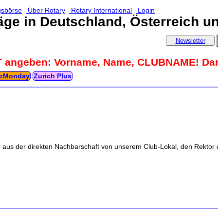
gsbörse
Über Rotary
Rotary International
Login
äge in Deutschland, Österreich u
Newsletter
T angeben: Vorname, Name, CLUBNAME! Da
cMonday
Zurich Plus
 aus der direkten Nachbarschaft von unserem Club-Lokal, den Rektor 