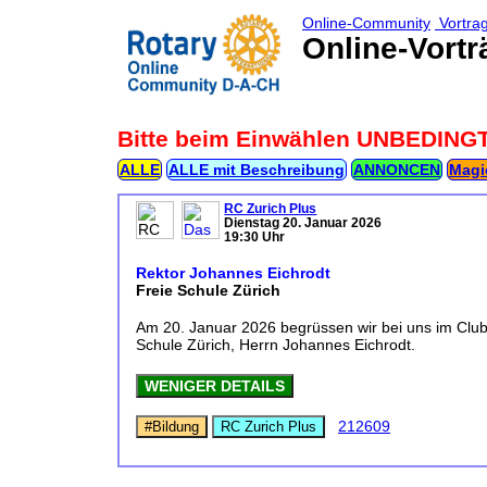
Online-Community
Vortra
Online-Vortr
Bitte beim Einwählen UNBEDING
ALLE
ALLE mit Beschreibung
ANNONCEN
Magi
RC Zurich Plus
Dienstag 20. Januar 2026
19:30 Uhr
Rektor Johannes Eichrodt
Freie Schule Zürich
Am 20. Januar 2026 begrüssen wir bei uns im Club
Schule Zürich, Herrn Johannes Eichrodt.
WENIGER DETAILS
212609
#Bildung
RC Zurich Plus