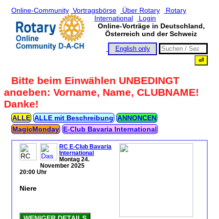
Online-Community
Vortragsbörse
Über Rotary
Rotary
International
Login
Online-Vorträge in Deutschland,
Österreich und der Schweiz
English only
Bitte beim Einwählen UNBEDINGT
angeben: Vorname, Name, CLUBNAME!
Danke!
ALLE
ALLE mit Beschreibung
ANNONCEN
MagicMonday
E‑Club Bavaria International
RC E-Club Bavaria
International
Montag 24.
November 2025
20:00 Uhr
Niere
WENIGER DETAILS