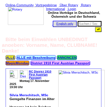
Online-Community
Vortragsbörse
Über Rotary
Rotary
International
Login
Online-Vorträge in Deutschland,
Österreich und der Schweiz
English only
Bitte beim Einwählen UNBEDINGT
angeben: Vorname, Name, CLUBNAME!
Danke!
ALLE
ALLE mit Beschreibung
ANNONCEN
MagicMonday
District 1910 First Austrian Passport
RC District 1910
First Austrian
Passport
Montag 17. November
2025
19:00 Uhr
Silvia Merschitsch, MSc
Geregelte Finanzen im Alter