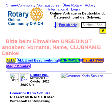
Online-Community
Vortragsbörse
Über Rotary
Rotary
International
Login
Online-Vorträge in Deutschland,
Österreich und der Schweiz
English only
Bitte beim Einwählen UNBEDINGT
angeben: Vorname, Name, CLUBNAME!
Danke!
ALLE
ALLE mit Beschreibung
ANNONCEN
Distrikt 1900
MagicMonday
Distrikt 1900
Mittwoch 15.
Oktober 2025
20:00 Uhr
Governor Karin Schulze
ROTARY MONATSTHEMA:
Wirtschaftsentwicklung