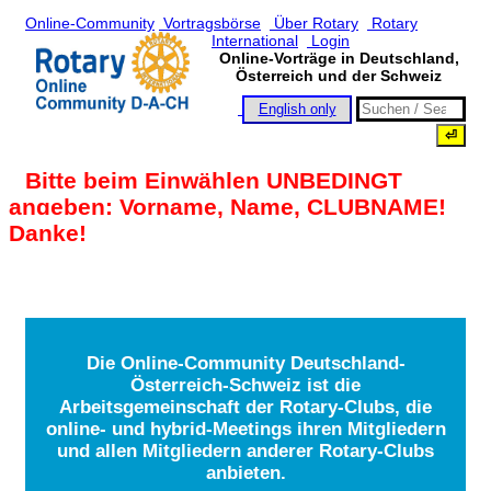
Online-Community
Vortragsbörse
Über Rotary
Rotary
International
Login
Online-Vorträge in Deutschland,
Österreich und der Schweiz
English only
Bitte beim Einwählen UNBEDINGT
angeben: Vorname, Name, CLUBNAME!
Danke!
Die Online-Community Deutschland-
Österreich-Schweiz ist die
Arbeitsgemeinschaft der Rotary-Clubs, die
online- und hybrid-Meetings ihren Mitgliedern
und allen Mitgliedern anderer Rotary-Clubs
anbieten.