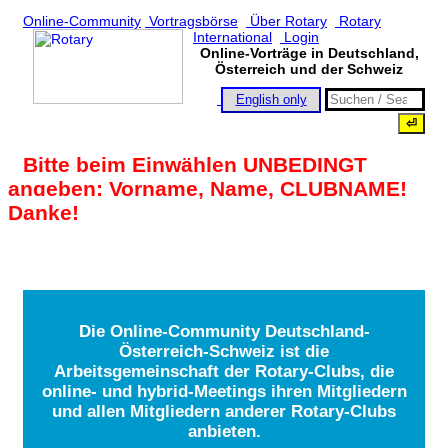
Online-Community
Vortragsbörse
Über Rotary
Rotary
International
Login
Online-Vorträge in Deutschland,
Österreich und der Schweiz
English only
Bitte beim Einwählen UNBEDINGT
angeben: Vorname, Name, CLUBNAME!
Danke!
Die Online-Community Deutschland-
Österreich-Schweiz ist die
Arbeitsgemeinschaft der Rotary-Clubs, die
online- und hybrid-Meetings ihren Mitgliedern
und allen Mitgliedern anderer Rotary-Clubs
anbieten.